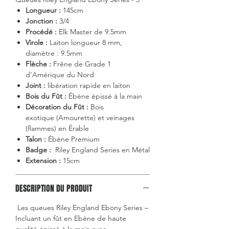
Longueur :
145cm
Jonction :
3/4
Procédé :
Elk Master de 9.5mm
Virole :
Laiton longueur 8 mm,
diamètre : 9.5mm
Flèche :
Frêne de Grade 1
d’Amérique du Nord
Joint :
libération rapide en laiton
Bois du Fût
:
Ébène épissé à la main
Décoration du Fût :
Bois
exotique (Amourette) et veinages
(flammes) en Érable
Talon :
Ébène Premium
Badge :
Riley England Series en Métal
Extension :
15cm
DESCRIPTION DU PRODUIT
Les queues Riley England Ebony Series –
Incluant un fût en Ebène de haute