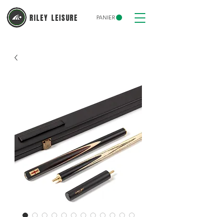
RILEY LEISURE
PANIER