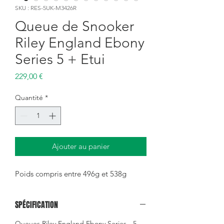
SKU : RES-5UK-M3426R
Queue de Snooker
Riley England Ebony
Series 5 + Etui
Prix
229,00 €
Quantité
*
Ajouter au panier
Poids compris entre 496g et 538g
SPÉCIFICATION
Queues Riley England Ebony Series - 5