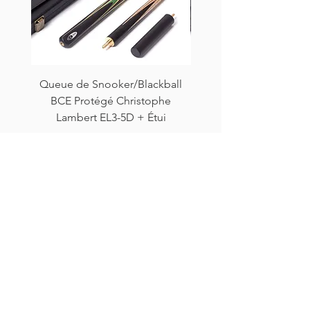
Queue de Snooker/Blackball
Queue de Snooker/Bla
BCE Protégé Christophe
BCE Protégé Christ
Lambert EL3-5D + Étui
Lambert EL3-2D + É
Prix
99,99 €
CUSTOMERS ALSO
BUY
NEW!