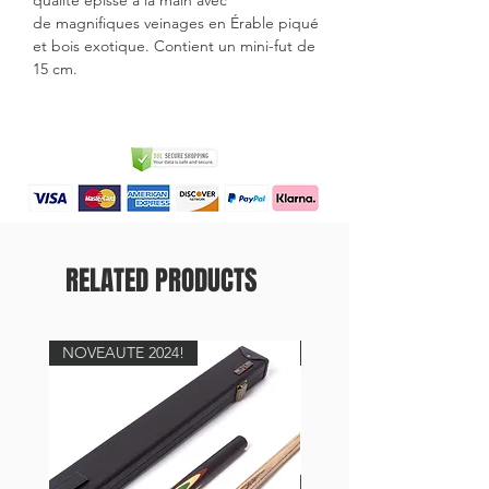
qualité épissé à la main avec
de magnifiques veinages en Érable piqué
et bois exotique. Contient un mini-fut de
15 cm.
RELATED PRODUCTS
NOVEAUTE 2024!
NOVEAUTE 2024!