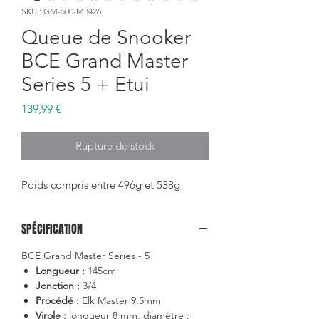
SKU : GM-500-M3426
Queue de Snooker
BCE Grand Master
Series 5 + Etui
Prix
139,99 €
Rupture de stock
Poids compris entre 496g et 538g
SPÉCIFICATION
BCE Grand Master Series - 5
Longueur :
145cm
Jonction :
3/4
Procédé :
Elk Master 9.5mm
Virole :
longueur 8 mm, diamètre :