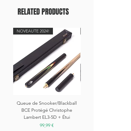
BCE Deluxe.
exclusivité de la plaque Grand Master.
RELATED PRODUCTS
NOVEAUTE 2024!
NOVEAUTE 2024!
Queue de Snooker/Blackball
Queue de Snooker/Bla
BCE Protégé Christophe
BCE Protégé Christ
Lambert EL3-5D + Étui
Lambert EL3-2D + É
Prix
99,99 €