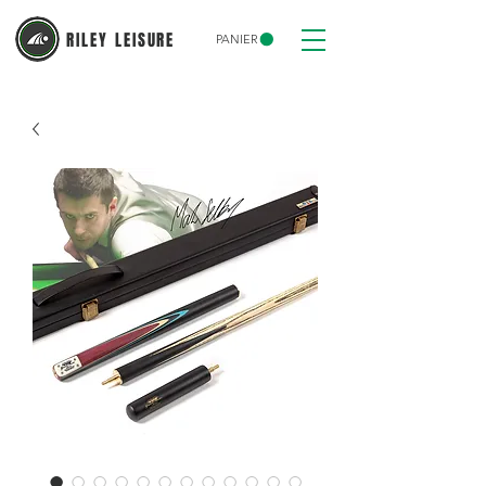
RILEY LEISURE
PANIER