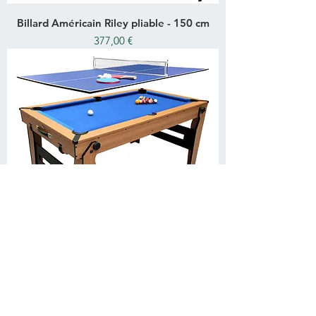
Billard Américain Riley pliable - 150 cm
Prix
377,00 €
Billard BCE pliable - 150cm
Rupture de stock