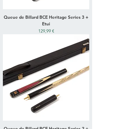
Queue de Billard BCE Heritage Series 3 +
Etui
Prix
129,99 €
Queue de Billard BCE Heritage Series 2 +